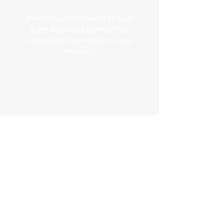
Preencha o formulário ao lado
e um de nossos especialistas
entrará em contato com você
em breve.