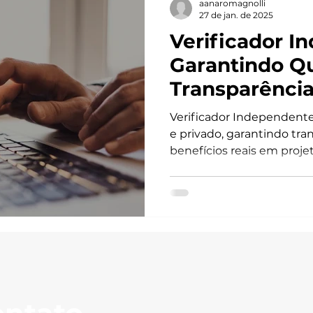
aanaromagnolli
27 de jan. de 2025
Verificador I
Garantindo Qu
Transparênci
Públicos
Verificador Independente:
e privado, garantindo tran
benefícios reais em proje