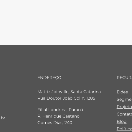
ENDEREÇO
RECUR
Matriz Joinville, Santa Catarina
Eide
e
Rua Doutor João Colin, 1285
Segme
Projeto
Filial Londrina, Paraná
Contat
R. Henrique Caetano
.br
Blog
Gomes Dias, 240
Polític