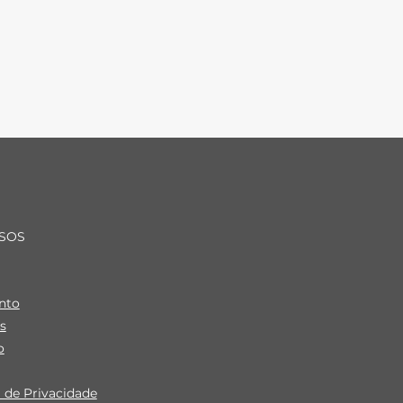
SOS
nto
s
o
a de Privacidade